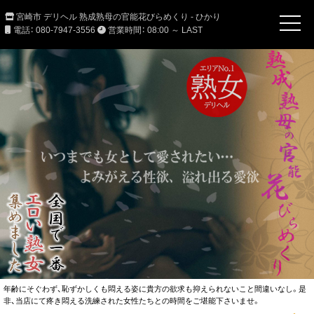
宮崎市 デリヘル 熟成熟母の官能花びらめくり - ひかり
電話： 080-7947-3556
営業時間： 08:00 ～ LAST
年齢にそぐわず、恥ずかしくも悶える姿に貴方の欲求も抑えられないこと間違いなし。是
非、当店にて疼き悶える洗練された女性たちとの時間をご堪能下さいませ。