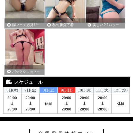
脚フェチ必見！！あなたの視線で舐め回せ！！
私の勝負下着
美しい？？バックショット！！
バックショットパート２！！
スケジュール
6日(木)
7日(金)
8日(土)
9日(日)
10日(月)
11日(火)
12日(水)
20:00
20:00
20:00
20:00
20:00
休日
休日
28:00
28:00
28:00
28:00
28:00