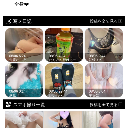
全身❤️
写メ日記
投稿を全て見る
08/06 6:24
08/06 4:24
08/06 2:44
貴重な一品
なんとか行けてます。
記憶よ〜
08/06 0:14
08/05 22:44
08/05 6:04
感覚
いいわ〜
平等に
スマホ撮り一覧
投稿を全て見る