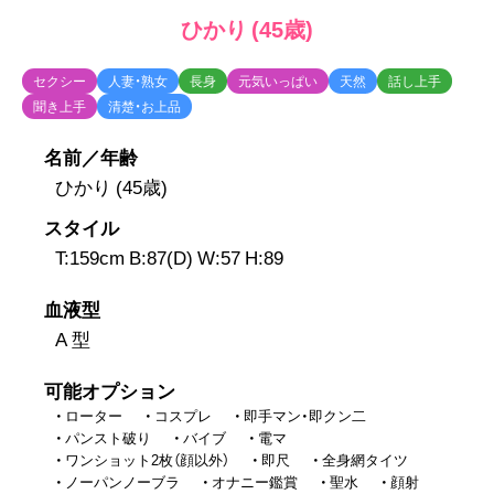
ひかり (45歳)
セクシー
人妻・熟女
長身
元気いっぱい
天然
話し上手
聞き上手
清楚・お上品
名前／年齢
ひかり (45歳)
スタイル
T:159cm B:87(D) W:57 H:89
血液型
A 型
可能オプション
ローター
コスプレ
即手マン・即クン二
パンスト破り
バイブ
電マ
ワンショット2枚（顔以外）
即尺
全身網タイツ
ノーパンノーブラ
オナニー鑑賞
聖水
顔射