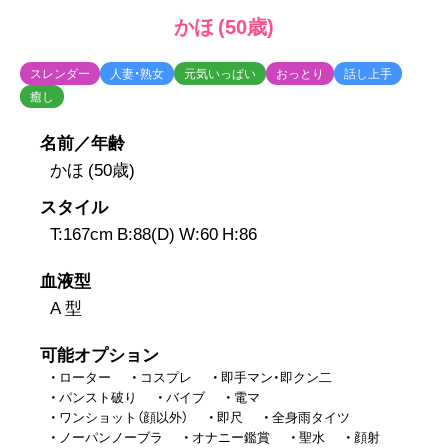
かほ (50歳)
スレンダー
人妻・熟女
元気いっぱい
おっとり
話し上手
癒し
名前／年齢
かほ (50歳)
スタイル
T:167cm B:88(D) W:60 H:86
血液型
A 型
可能オプション
ローター
コスプレ
即手マン・即クン二
パンスト破り
バイブ
電マ
ワンショット（顔以外）
即尺
全身雨タイツ
ノーパンノーブラ
オナニー鑑賞
聖水
顔射