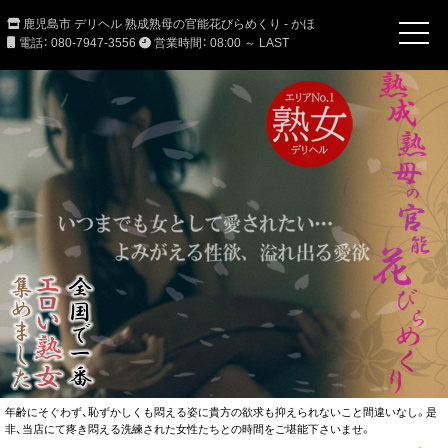
鹿児島市 デリヘル 熟成熟母の官能花びらめくり - かほ
電話： 080-7947-3556
営業時間： 08:00 ～ LAST
年齢にそぐわず、恥ずかしくも悶える姿に貴方の欲求も抑えられないこと間違いなし。是
非、当店にて疼き悶える洗練された女性たちとの時間をご堪能下さいませ。