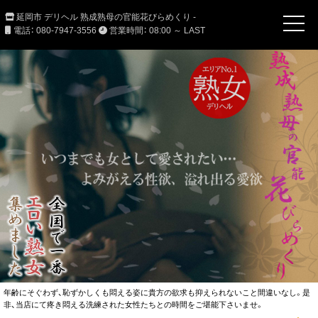
延岡市 デリヘル 熟成熟母の官能花びらめくり -
電話： 080-7947-3556
営業時間： 08:00 ～ LAST
年齢にそぐわず、恥ずかしくも悶える姿に貴方の欲求も抑えられないこと間違いなし。是
非、当店にて疼き悶える洗練された女性たちとの時間をご堪能下さいませ。