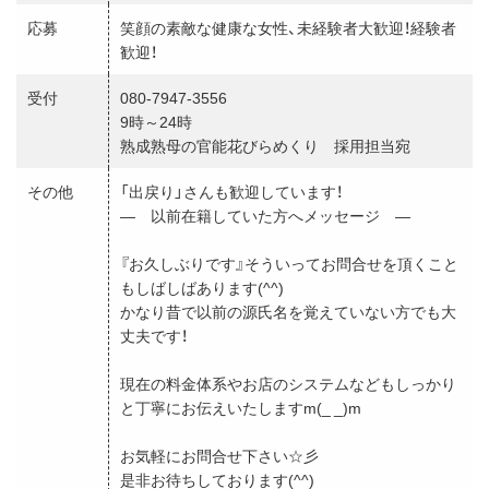
応募
笑顔の素敵な健康な女性、未経験者大歓迎！経験者
歓迎！
受付
080-7947-3556
9時～24時
熟成熟母の官能花びらめくり 採用担当宛
その他
「出戻り」さんも歓迎しています！
― 以前在籍していた方へメッセージ ―
『お久しぶりです』そういってお問合せを頂くこと
もしばしばあります(^^)
かなり昔で以前の源氏名を覚えていない方でも大
丈夫です！
現在の料金体系やお店のシステムなどもしっかり
と丁寧にお伝えいたしますm(_ _)m
お気軽にお問合せ下さい☆彡
是非お待ちしております(^^)