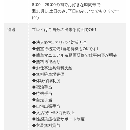
8：00～29：00の間でお好きな時間帯で
週1、月1、土日のみ、平日のみ、いつでもＯＫです
(^^)
待遇
プレイはご自分の出来る範囲でOK！
◆法人経営、アリバイ対策万全
◆個室待機完備（自宅待機もOKです）
◆簡単マニュアル＆動画研修で仕事内容が明確
◆無料送迎あり
◆お仕事道具無料支給
◆無料駐車場完備
◆体験保障制度
◆宿泊手当
◆待機手当
◆自走手当
◆自宅出張手当
◆入店祝い金3万円以上
◆性感染症検査サポート制度
◆衣装無料貸与