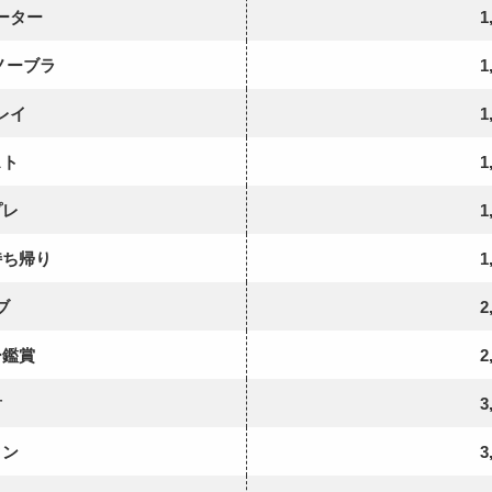
ーター
1
ノーブラ
1
レイ
1
スト
1
プレ
1
持ち帰り
1
ブ
2
ー鑑賞
2
射
3
クン
3