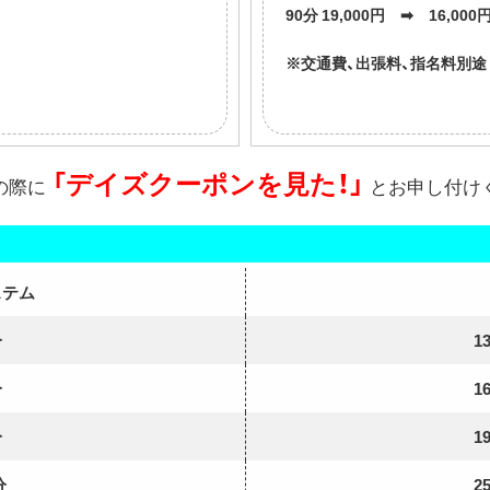
90分 19,000円 ➡ 16,000
※交通費、出張料、指名料別途
「デイズクーポンを見た！」
の際に
とお申し付け
ステム
分
1
分
1
分
1
分
2