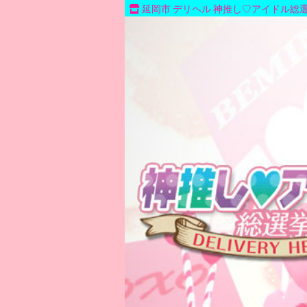
延岡市 デリヘル 神推し♡アイドル総選挙