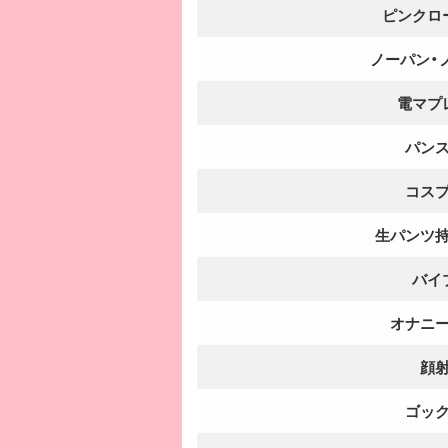
ピンクロ
ノーパン・
電マプ
パン
コス
生パンツ
バイ
オナニ
顔
ゴッ