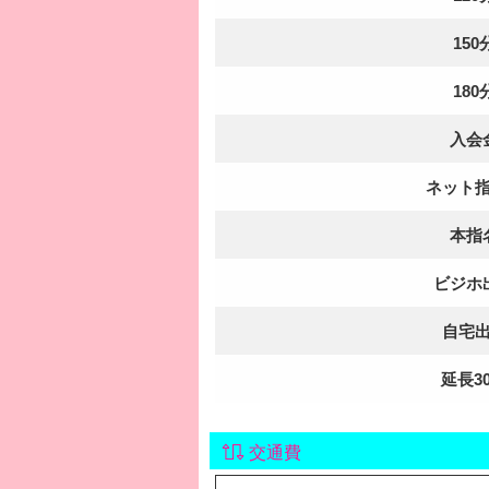
150
180
入会
ネット
本指
ビジホ
自宅
延長3
交通費