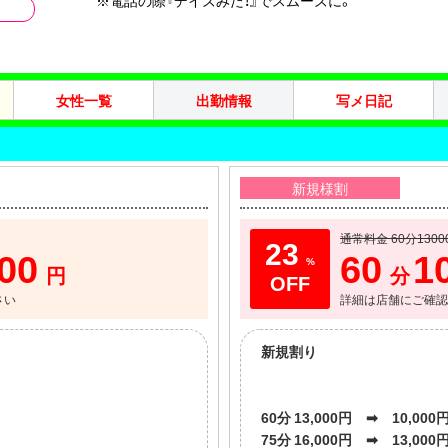
女性一覧
出勤情報
写メ日記
新規様割
通常料金 60分1300
23
000
60
1
%
円
分
さい
詳細は店舗にご確認
新規割り
60分 13,000円 ➡ 10,000
75分 16,000円 ➡ 13,000